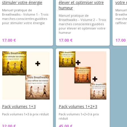
stimuler votre énergie
élever et optimiser votre
votre
humeur
Manuel pratique de
Manuel
Breathwalks - Volume 1 - Trois
Breathw
Manuel pratique de
marches conscientes guidées
marche
Breathwalks – Volume 2 – Trois
pour stimuler votre énergie
raffine
marches conscientes guidées
pour élever et optimiser votre
humeur
17.00 €
17.00 €
17.00
Pack volumes 1+3
Pack volumes 1+2+3
Pack volumes 1+3 à prix réduit
Pack volumes 1+2+3 à prix
réduit
32.00 €
45.00 €