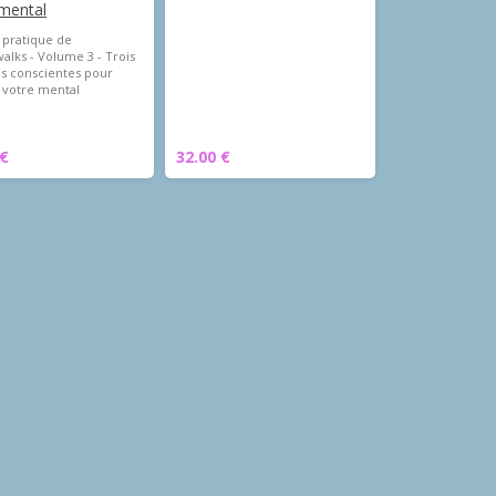
 mental
 pratique de
alks - Volume 3 - Trois
s conscientes pour
r votre mental
 €
32.00 €