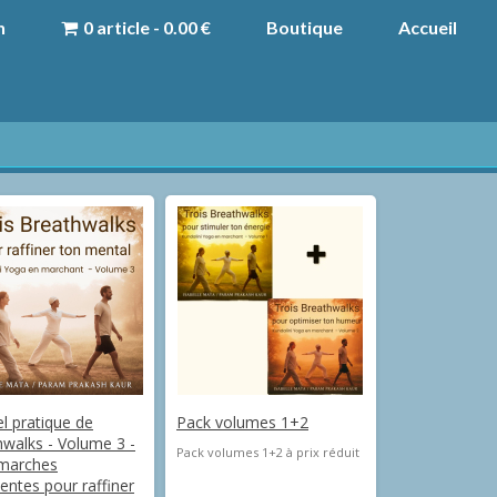
n
0 article - 0.00 €
Boutique
Accueil
l pratique de
Pack volumes 1+2
walks - Volume 3 -
Pack volumes 1+2 à prix réduit
 marches
entes pour raffiner